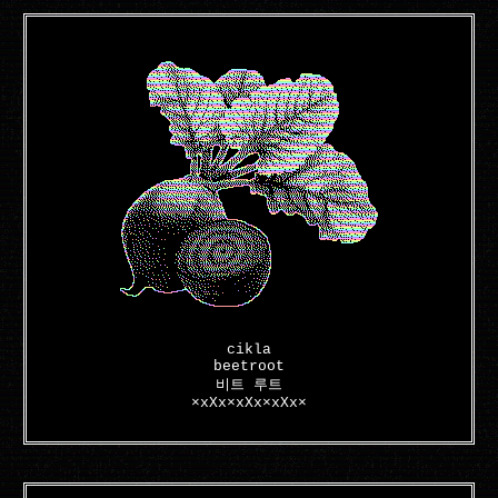
cikla
beetroot
비트 루트
×xXx×xXx×xXx×