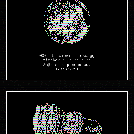
000: tirċievi l-messaġġ
tiegħek!!!!!!!!!!!!!
λάβετε το μήνυμά σας
•73637279•