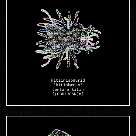
kitiinisõdurid
*kitinhæren*
tentara kitin
[(C8H13O5N)n]