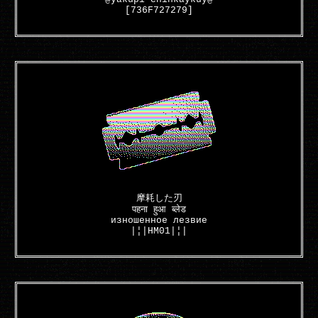
[736F727279]
摩耗した刃
पहना हुआ ब्लेड
изношенное лезвие
|¦|HM01|¦|