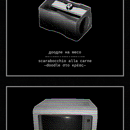
доодле на месо
—–-–—–-–—–-–—–-–—
scarabocchio alla carne
—doodle στο κρέας—