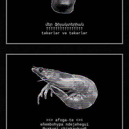
մեր ֆիլակտերիան
††††††††††††††††
təkərlər və təkərlər
><> afoga-te <><
eñembohypa ndejehegui
@yakupi chinkaykuy@