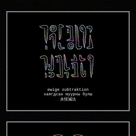
ewige subtraktion
хаягдсан муурны булш
永恆減法